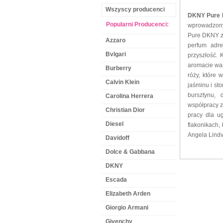
Wszyscy producenci
DKNY Pure
Popularni Producenci:
wprowadzony
Pure DKNY za
Azzaro
perfum adre
Bvlgari
przyszłość. 
aromacie wan
Burberry
róży, które 
Calvin Klein
jaśminu i s
bursztynu,
Carolina Herrera
współpracy z
Christian Dior
pracy dla u
Diesel
flakonikach,
Angela Lindva
Davidoff
Dolce & Gabbana
DKNY
Escada
Elizabeth Arden
Giorgio Armani
Givenchy