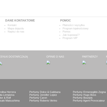
DANE KONTAKTOWE
POMOC
Kontakt
Płatności i wysyłka
Mapa dojazdu
Program lojalnościowy
Napisz do nas
Pomoc
Jak kupować?
Program VIP
ESYŁKI DOSTARCZAJĄ
OPINIE O NAS
PARTNERZY
olina Herrera
Perfumy Dolce & Gabbana
Perfumy Ermenegildo Zegna
ita Lempicka
Perfumy Jennifer Lopez
Perfumy Hugo Boss
tor & Rolf
Perfumy Caron
Perfumy Bourjois
saki Matsushima
Perfumy Roberto Verino
Perfumy Agent Provocateur