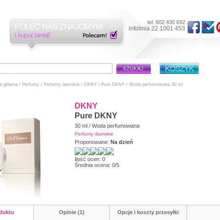
tel. 602 430 692
infolinia 22 1001 453
a główna
/
Perfumy
/
Perfumy damskie
/
DKNY
/
Pure DKNY
/ Woda perfumowana 30 ml
DKNY
Pure DKNY
30 ml / Woda perfumowana
Perfumy damskie
Proponowane:
Na dzień
Ilość ocen:
0
Średnia ocena:
0
/
5
duktu
Opinie (1)
Opcje i koszty przesyłki