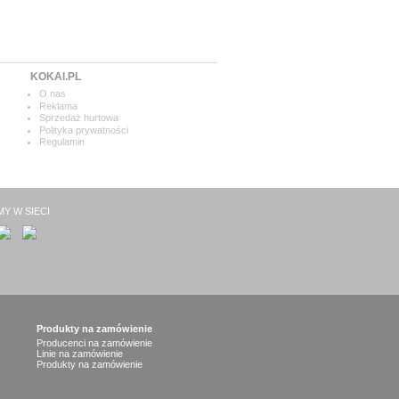
KOKAI.PL
O nas
Reklama
Sprzedaż hurtowa
Polityka prywatności
Regulamin
MY W SIECI
Produkty na zamówienie
Producenci na zamówienie
Linie na zamówienie
Produkty na zamówienie