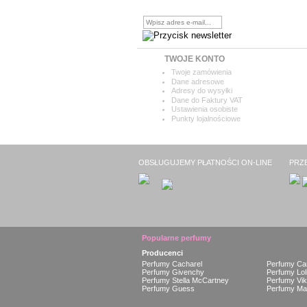
Chcesz otrzymywać najnowsze
informacje?
TWOJE KONTO
Twoje zamówienia
Dane adresowe
Adresy do wysyłki
Dane do Faktury VAT
Ustawienia osobiste
Punkty lojalnościowe
OBSŁUGUJEMY PŁATNOŚCI ON-LINE
PRZ
Popularne perfumy
Producenci
Perfumy Cacharel
Perfumy Car
Perfumy Givenchy
Perfumy Lol
Perfumy Stella McCartney
Perfumy Vik
Perfumy Guess
Perfumy Ma