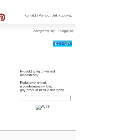
Kontakt
|
Pomoc
|
Jak kupować
Zarejestruj się
|
Zaloguj się
sztuk:
0
wartość:
0 zł
Produkt w tej chwili jest
niedostępny.
Podaj swój e-mail,
a poinformujemy Cię,
gdy produkt będzie dostępny.