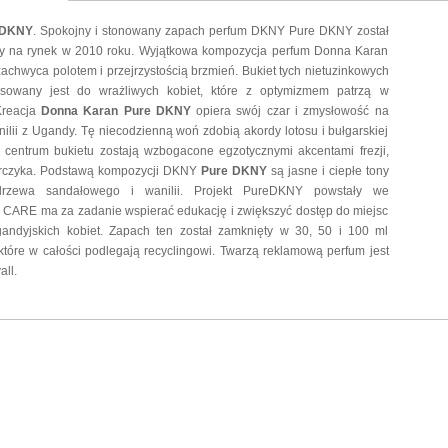
 DKNY
. Spokojny i stonowany zapach perfum DKNY Pure DKNY został
 na rynek w 2010 roku. Wyjątkowa kompozycja perfum Donna Karan
chwyca polotem i przejrzystością brzmień. Bukiet tych nietuzinkowych
sowany jest do wrażliwych kobiet, które z optymizmem patrzą w
Kreacja
Donna Karan Pure DKNY
opiera swój czar i zmysłowość na
ilii z Ugandy. Tę niecodzienną woń zdobią akordy lotosu i bułgarskiej
w centrum bukietu zostają wzbogacone egzotycznymi akcentami frezji,
torczyka. Podstawą kompozycji DKNY
Pure DKNY
są jasne i ciepłe tony
 drzewa sandałowego i wanilii. Projekt PureDKNY powstały we
 CARE ma za zadanie wspierać edukację i zwiększyć dostęp do miejsc
gandyjskich kobiet. Zapach ten został zamknięty w 30, 50 i 100 ml
 które w całości podlegają recyclingowi. Twarzą reklamową perfum jest
ll.