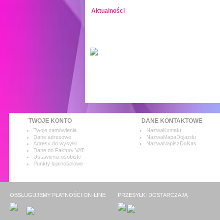
Aktualności
TWOJE KONTO
DANE KONTAKTOWE
Twoje zamówienia
NazwaKontakt
Dane adresowe
NazwaMapaDojazdu
Adresy do wysyłki
NazwaNapiszDoNas
Dane do Faktury VAT
Ustawienia osobiste
Punkty lojalnościowe
OBSŁUGUJEMY PŁATNOŚCI ON-LINE
PRZESYŁKI DOSTARCZAJĄ