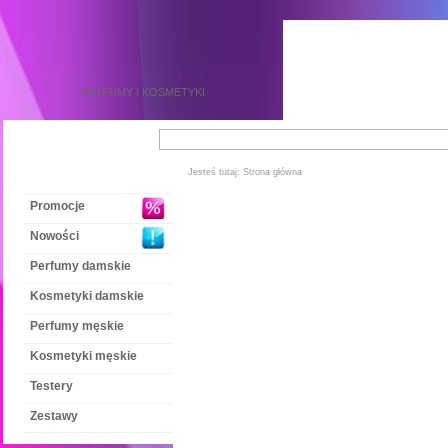
PERFUMY
I
KOSMETYKI
Jesteś tutaj:
Strona główna
Promocje
Nowości
Perfumy damskie
Kosmetyki damskie
Perfumy męskie
Kosmetyki męskie
Testery
Zestawy