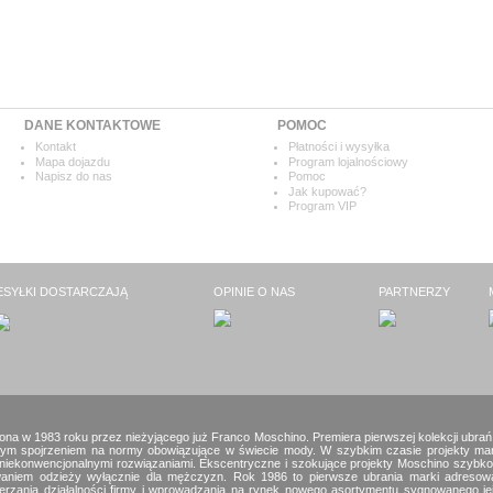
DANE KONTAKTOWE
POMOC
Kontakt
Płatności i wysyłka
Mapa dojazdu
Program lojalnościowy
Napisz do nas
Pomoc
Jak kupować?
Program VIP
ESYŁKI DOSTARCZAJĄ
OPINIE O NAS
PARTNERZY
na w 1983 roku przez nieżyjącego już Franco Moschino. Premiera pierwszej kolekcji ubrań 
ym spojrzeniem na normy obowiązujące w świecie mody. W szybkim czasie projekty marki
niekonwencjonalnymi rozwiązaniami. Ekscentryczne i szokujące projekty Moschino szybko
ktowaniem odzieży wyłącznie dla mężczyzn. Rok 1986 to pierwsze ubrania marki adresow
rzania działalności firmy i wprowadzania na rynek nowego asortymentu sygnowanego je