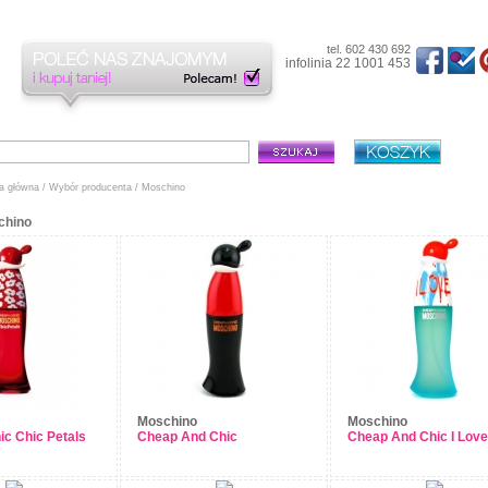
tel. 602 430 692
infolinia 22 1001 453
a główna
/
Wybór producenta
/ Moschino
chino
Moschino
Moschino
c Chic Petals
Cheap And Chic
Cheap And Chic I Love