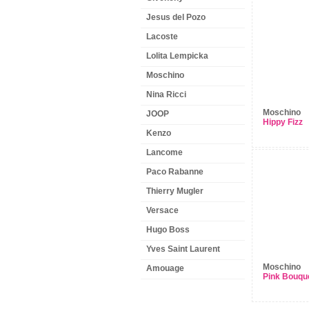
Jesus del Pozo
Lacoste
Lolita Lempicka
Moschino
Nina Ricci
Moschino
JOOP
Hippy Fizz
Kenzo
Lancome
Paco Rabanne
Thierry Mugler
Versace
Hugo Boss
Yves Saint Laurent
Moschino
Amouage
Pink Bouqu
NEWSLETTER