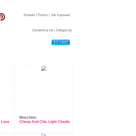
Kontakt
|
Pomoc
|
Jak kupować
Zarejestruj się
|
Zaloguj się
sztuk:
0
wartość:
0 zł
Moschino
 Love
Cheap And Chic Light Clouds