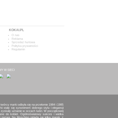
KOKAI.PL
O nas
Reklama
Sprzedaż hurtowa
Polityka prywatności
Regulamin
MY W SIECI
twórcy marki odbyła się na przełomie 1984 i 1985
 stały się synonimem dobrego stylu i elegancji
 zyskały uznanie w oczach ludzi. W początkowej
ane do kobiet. Ogólnoświatowy sukces i wielka
j nazwą. Na Moschino składa się kilka marek, z