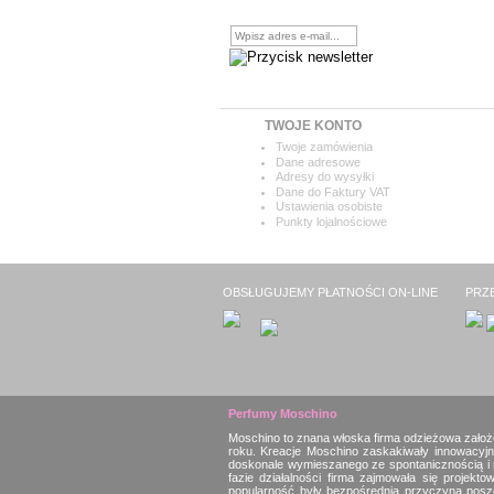
Chcesz otrzymywać najnowsze
informacje?
TWOJE KONTO
Twoje zamówienia
Dane adresowe
Adresy do wysyłki
Dane do Faktury VAT
Ustawienia osobiste
Punkty lojalnościowe
OBSŁUGUJEMY PŁATNOŚCI ON-LINE
PRZ
Perfumy Moschino
Moschino to znana włoska firma odzieżowa założo
roku. Kreacje Moschino zaskakiwały innowacyjn
doskonale wymieszanego ze spontanicznością i 
fazie działalności firma zajmowała się proje
popularność były bezpośrednią przyczyną posze