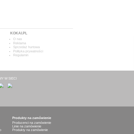
KOKAI.PL
O nas
Reklama
Sprzedaż hurtowa
Polityka prywatności
Regulamin
MY W SIECI
Produkty na zamówienie
Producenci na zamówienie
Linie na zamówienie
o
Produkty na zamówienie