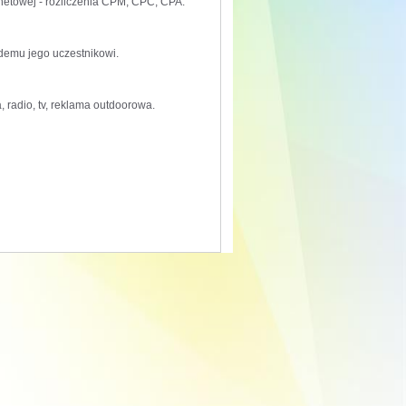
rnetowej - rozliczenia CPM, CPC, CPA.
żdemu jego uczestnikowi.
, radio, tv, reklama outdoorowa.