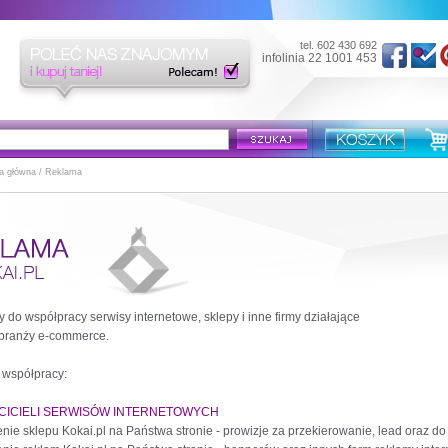
tel. 602 430 692
infolinia 22 1001 453
a główna
/ Reklama
do współpracy serwisy internetowe, sklepy i inne firmy działające
w branży e-commerce.
 współpracy:
CICIELI SERWISÓW INTERNETOWYCH
nie sklepu Kokai.pl na Państwa stronie - prowizje za przekierowanie, lead oraz d