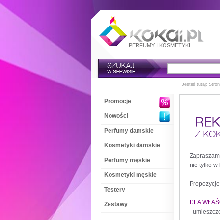
PERFUMY
I
KOSMETYKI
Jesteś tutaj:
Stron
Promocje
Nowości
Perfumy damskie
Kosmetyki damskie
Zapraszamy 
Perfumy męskie
nie tylko 
Kosmetyki męskie
Propozycje
Testery
DLA WŁAŚ
Zestawy
- umieszcze