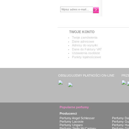
Chcesz otrzymywać najnowsze
informacje?
TWOJE KONTO
Twoje zamówienia
Dane adresowe
Adresy do wysyłki
Dane do Faktury VAT
Ustawienia osobiste
Punkty lojalnościowe
OBSŁUGUJEMY PŁATNOŚCI ON-LINE
PRZ
Popularne perfumy
Producenci
Perfumy Angel Schlesser
Perfumy Da
Perfumy Lacoste
Perfumy Gu
Perfumy Ungaro
Perfumy Hu
Perfumy Stella McCartney
Perfumy Gia