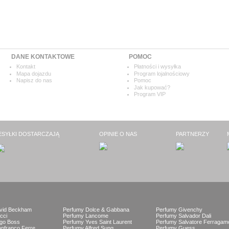
DANE KONTAKTOWE
POMOC
Kontakt
Płatności i wysyłka
Mapa dojazdu
Program lojalnościowy
Napisz do nas
Pomoc
Jak kupować?
Program VIP
ESYŁKI DOSTARCZAJĄ
OPINIE O NAS
PARTNERZY
vid Beckham
Perfumy Dolce & Gabbana
Perfumy Givenchy
cci
Perfumy Lancome
Perfumy Salvador Dali
go Boss
Perfumy Yves Saint Laurent
Perfumy Salvatore Ferragam
nfranco Ferre
Perfumy Alfred Sung
Perfumy Guess