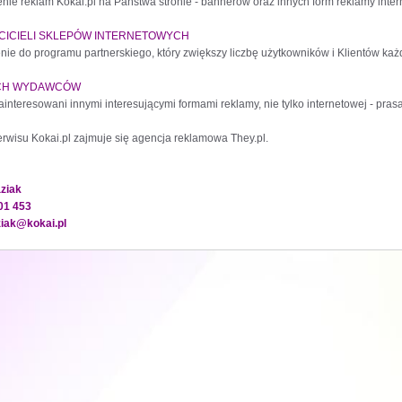
nie reklam Kokai.pl na Państwa stronie - bannerów oraz innych form reklamy inte
CICIELI SKLEPÓW INTERNETOWYCH
enie do programu partnerskiego, który zwiększy liczbę użytkowników i Klientów ka
YCH WYDAWCÓW
interesowani innymi interesującymi formami reklamy, nie tylko internetowej - prasa
rwisu Kokai.pl zajmuje się agencja reklamowa They.pl.
ziak
001 453
ziak@kokai.pl