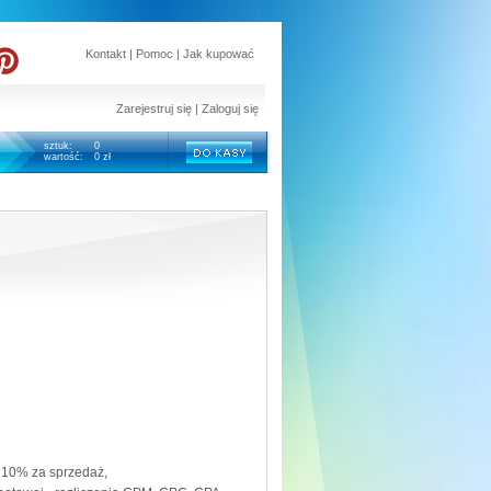
Kontakt
|
Pomoc
|
Jak kupować
Zarejestruj się
|
Zaloguj się
sztuk:
0
wartość:
0 zł
o 10% za sprzedaż,