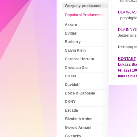
- umieszcze
Wszyscy producenci
DLA WŁAŚ
Popularni Producenci:
- przystąpi
Azzaro
DLA INN
Bvlgari
Jesteśmy za
Burberry
Reklamą se
Calvin Klein
KONTAKT
Carolina Herrera
Łukasz Bła
Christian Dior
tel. (22) 1
Diesel
lukasz.bla
Davidoff
Dolce & Gabbana
DKNY
Escada
Elizabeth Arden
Giorgio Armani
Givenchy