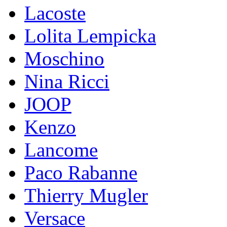
Lacoste
Lolita Lempicka
Moschino
Nina Ricci
JOOP
Kenzo
Lancome
Paco Rabanne
Thierry Mugler
Versace