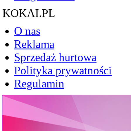
KOKAI.PL
O nas
Reklama
Sprzedaż hurtowa
Polityka prywatności
Regulamin