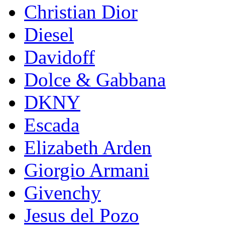
Christian Dior
Diesel
Davidoff
Dolce & Gabbana
DKNY
Escada
Elizabeth Arden
Giorgio Armani
Givenchy
Jesus del Pozo