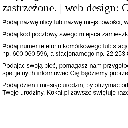
zastrzeżone. | web design: 
Podaj nazwę ulicy lub nazwę miejscowości, w
Podaj kod pocztowy swego miejsca zamieszk
Podaj numer telefonu komórkowego lub stacj
np. 600 060 596, a stacjonarnego np. 22 253 
Podając swoją płeć, pomagasz nam przygotowa
specjalnych informować Cię będziemy poprze
Podaj dzień i miesiąc urodzin, by otrzymać od
Twoje urodziny. Kokai.pl zawsze świętuje raz