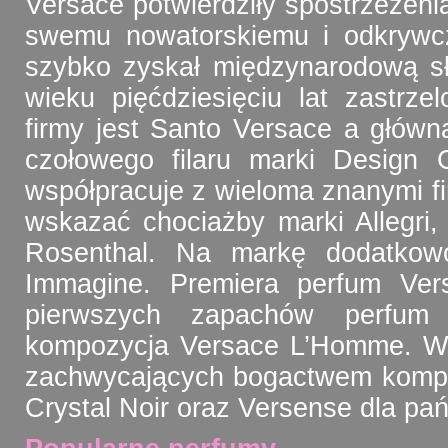
Versace potwierdziły spostrzeżenia
swemu nowatorskiemu i odkrywc
szybko zyskał międzynarodową sł
wieku pięćdziesięciu lat zastrz
firmy jest Santo Versace a główn
czołowego filaru marki Design 
współpracuje z wieloma znanymi f
wskazać chociażby marki Allegri,
Rosenthal. Na markę dodatkowo 
Immagine. Premiera perfum Vers
pierwszych zapachów perfum
kompozycja Versace L’Homme. Wś
zachwycających bogactwem kompo
Crystal Noir oraz Versense dla pa