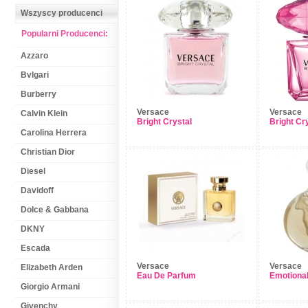
Wszyscy producenci
Popularni Producenci:
Azzaro
Bvlgari
Burberry
Versace
Versace
Calvin Klein
Bright Crystal
Bright Cr
Carolina Herrera
Christian Dior
Diesel
Davidoff
Dolce & Gabbana
DKNY
Escada
Versace
Versace
Elizabeth Arden
Eau De Parfum
Emotiona
Giorgio Armani
Givenchy