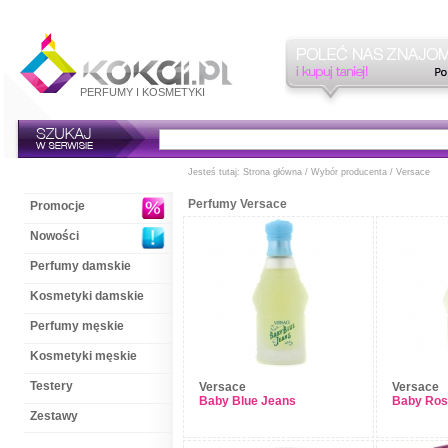
PERFUMY
I
KOSMETYKI
Jesteś tutaj:
Strona główna
/
Wybór producenta
/ Versace
Perfumy Versace
Promocje
Nowości
Perfumy damskie
Kosmetyki damskie
Perfumy męskie
Kosmetyki męskie
Testery
Versace
Versace
Baby Blue Jeans
Baby Ros
Zestawy