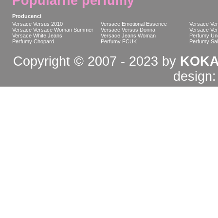
Popularne perfumy
Producenci
Versace Versus 2010
Versace Emotional Essence
Versace Ve
Versace Versace Woman Summer
Versace Versus Donna
Versace Ver
Versace White Jeans
Versace Jeans Woman
Perfumy Un
Perfumy Chopard
Perfumy FCUK
Perfumy Sa
Copyright © 2007 - 2023 by
KOKA
design: