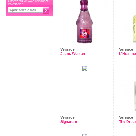
Chcesz otrzymywać najnowsze
informacje?
Versace
Versace
Jeans Woman
L´Homme
Versace
Versace
Signature
The Drea