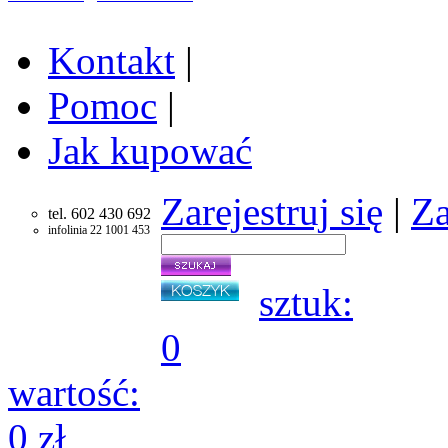
Kontakt
|
Pomoc
|
Jak kupować
Zarejestruj się
|
Za
tel. 602 430 692
infolinia 22 1001 453
sztuk:
0
wartość:
0 zł