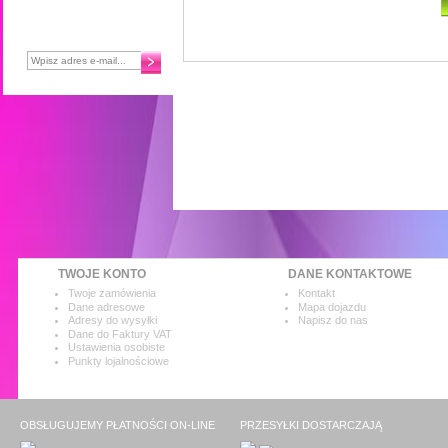
NEWSLETTER
Chcesz otrzymywać najnowsze
informacje?
TWOJE KONTO
DANE KONTAKTOWE
Twoje zamówienia
Kontakt
Dane adresowe
Mapa dojazdu
Adresy do wysyłki
Napisz do nas
Dane do Faktury VAT
Ustawienia osobiste
Punkty lojalnościowe
OBSŁUGUJEMY PŁATNOŚCI ON-LINE
PRZESYŁKI DOSTARCZAJĄ