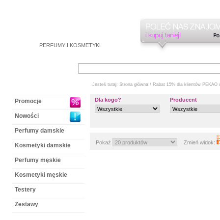
PERFUMY
I
KOSMETYKI
Jesteś tutaj:
Strona główna
/ Rabat 15% dla klientów PEKAO w
Dla kogo?
Producent
Promocje
Nowości
Perfumy damskie
Pokaż
Zmień widok:
Kosmetyki damskie
Perfumy męskie
Kosmetyki męskie
Testery
Zestawy