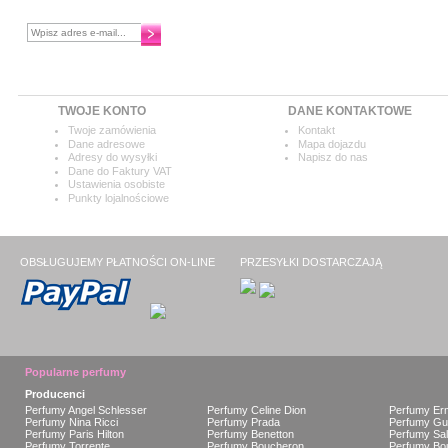
Chcesz otrzymywać najnowsze
informacje?
TWOJE KONTO
DANE KONTAKTOWE
Twoje zamówienia
Kontakt
Dane adresowe
Mapa dojazdu
Adresy do wysyłki
Napisz do nas
Dane do Faktury VAT
Ustawienia osobiste
Punkty lojalnościowe
OBSŁUGUJEMY PŁATNOŚCI ON-LINE
PRZESYŁKI DOSTARCZAJĄ
Popularne perfumy
Producenci
Perfumy Angel Schlesser
Perfumy Celine Dion
Perfumy Er
Perfumy Nina Ricci
Perfumy Prada
Perfumy Gue
Perfumy Paris Hilton
Perfumy Benetton
Perfumy Sa
Perfumy Torrente
Perfumy Boucheron
Perfumy Bou