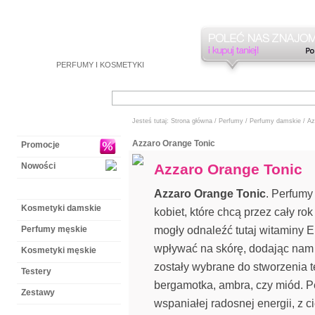
PERFUMY
I
KOSMETYKI
Jesteś tutaj:
Strona główna
/
Perfumy
/
Perfumy damskie
/
Az
Azzaro
Orange Tonic
Promocje
Nowości
Azzaro
Orange Tonic
Perfumy damskie
Azzaro Orange Tonic
. Perfum
Kosmetyki damskie
kobiet, które chcą przez cały r
mogły odnaleźć tutaj witaminy E i
Perfumy męskie
wpływać na skórę, dodając nam 
Kosmetyki męskie
zostały wybrane do stworzenia t
Testery
bergamotka, ambra, czy miód. 
Zestawy
wspaniałej radosnej energii, z 