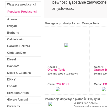
pewnością zostanie zauważone p
Wszyscy producenci
zmysłowość.
Popularni Producenci:
Azzaro
Dostępne produkty Azzaro
Orange Tonic
Bvlgari
Burberry
Calvin Klein
Carolina Herrera
Christian Dior
Diesel
Davidoff
Azzaro
Azzaro
Orange Tonic
Orange T
Dolce & Gabbana
100 ml / Woda toaletowa
50 ml / Wo
DKNY
Cena:
239,00
zł
Cena:
19
Escada
Elizabeth Arden
Informacje dotyczące płatności i wysyłki
Giorgio Armani
KURIER SIÓDEMKA
Givenchy
Dostawa pod wskazany adre