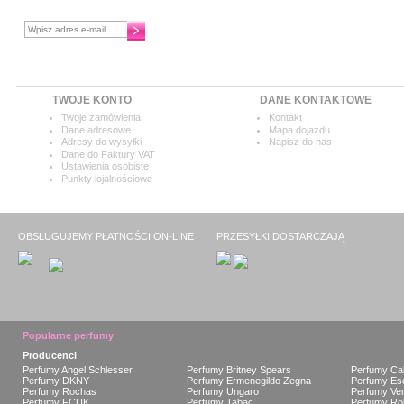
Chcesz otrzymywać najnowsze
informacje?
TWOJE KONTO
DANE KONTAKTOWE
Twoje zamówienia
Kontakt
Dane adresowe
Mapa dojazdu
Adresy do wysyłki
Napisz do nas
Dane do Faktury VAT
Ustawienia osobiste
Punkty lojalnościowe
OBSŁUGUJEMY PŁATNOŚCI ON-LINE
PRZESYŁKI DOSTARCZAJĄ
Popularne perfumy
Producenci
Perfumy Angel Schlesser
Perfumy Britney Spears
Perfumy Cal
Perfumy DKNY
Perfumy Ermenegildo Zegna
Perfumy Es
Perfumy Rochas
Perfumy Ungaro
Perfumy Ve
Perfumy FCUK
Perfumy Tabac
Perfumy Rob