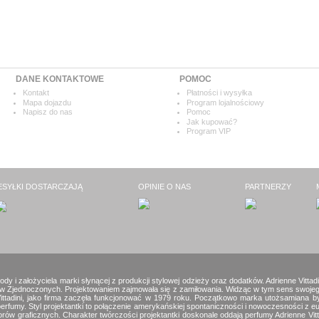
DANE KONTAKTOWE
POMOC
Kontakt
Płatności i wysyłka
Mapa dojazdu
Program lojalnościowy
Napisz do nas
Pomoc
Jak kupować?
Program VIP
ESYŁKI DOSTARCZAJĄ
OPINIE O NAS
PARTNERZY
ody i założyciela marki słynącej z produkcji stylowej odzieży oraz dodatków. Adrienne Vitta
nów Zjednoczonych. Projektowaniem zajmowała się z zamiłowania. Widząc w tym sens swoje
e Vittadini, jako firma zaczęła funkcjonować w 1979 roku. Początkowo marka utożsamiana 
 perfumy. Styl projektantki to połączenie amerykańskiej spontaniczności i nowoczesności z e
w graficznych. Charakter twórczości projektantki doskonale oddają perfumy Adrienne Vit