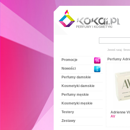
PERFUMY
I
KOSMETYKI
Jesteś tutaj:
Stron
Perfumy Adrie
Promocje
Nowości
Perfumy damskie
Kosmetyki damskie
Perfumy męskie
Kosmetyki męskie
Testery
Adrienne Vit
AV
Zestawy