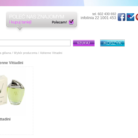
tel. 602 430 692
infolinia 22 1001 453
a główna
/
Wybór producenta
/ Adrienne Vittadini
nne Vittadini
tadini