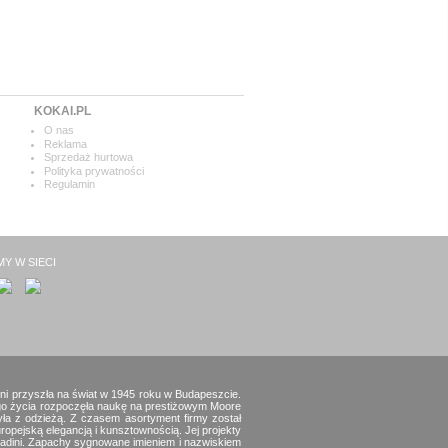
KOKAI.PL
O nas
Reklama
Sprzedaż hurtowa
Polityka prywatności
Regulamin
MY W SIECI
dini przyszła na świat w 1945 roku w Budapeszcie.
go życia rozpoczęła naukę na prestiżowym Moore
była z odzieżą. Z czasem asortyment firmy został
uropejską elegancją i kunsztownością. Jej projekty
tadini. Zapachy sygnowane imieniem i nazwiskiem