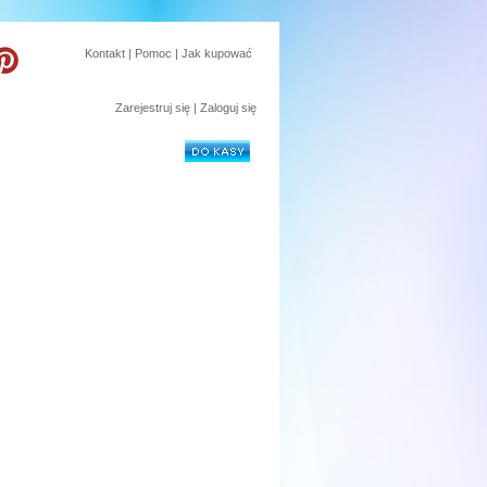
Kontakt
|
Pomoc
|
Jak kupować
Zarejestruj się
|
Zaloguj się
sztuk:
0
wartość:
0 zł