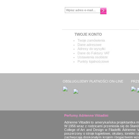
Chcesz otrzymywać najnowsze
informacje?
TWOJE KONTO
Twoje zamówienia
Dane adresowe
Adresy do wysyłki
Dane do Faktury VAT
Ustawienia osobiste
Punkty lojalnościowe
OBSŁUGUJEMY PŁATNOŚCI ON-LINE
PRZ
Perfumy Adrienne Vittadini
Adrienne Vittadini to amerykańska projektantka m
W 1956 wraz z rodzicami przeniosła się do Sta
College of Art and Design w Filadelfii. Adrienn
poszerzony o stroje kąpielowe, okulary, torebki i
zachwycają doskonałym krojem i bogactwem wzoró