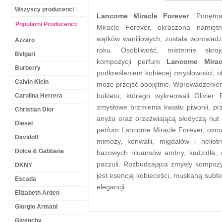
Wszyscy producenci
Lancome Miracle Forever
. Ponętna
Popularni Producenci:
Miracle Forever, okraszona namiętną
wątków waniliowych, została wprowadz
Azzaro
roku. Osobliwość, misternie skr
Bvlgari
kompozycji perfum
Lancome Mirac
Burberry
podkreśleniem kobiecej zmysłowości, 
Calvin Klein
może przejść obojętnie. Wprowadzenie
Carolina Herrera
bukietu, którego wykreowali Olivier
zmysłowe brzmienia kwiatu piwonii, pr
Christian Dior
anyżu oraz orzeźwiającą słodyczą nut c
Diesel
perfum Lancome Miracle Forever, osnu
Davidoff
mimozy, konwalii, migdałów i heliot
Dolce & Gabbana
bazowych niuansów ambry, kadzidła, 
paczuli. Rozbudzająca zmysły kompoz
DKNY
jest esencją kobiecości, muskaną subte
Escada
elegancji.
Elizabeth Arden
Giorgio Armani
Givenchy