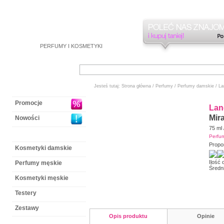
PERFUMY
I
KOSMETYKI
Jesteś tutaj:
Strona główna
/
Perfumy
/
Perfumy damskie
/
La
Promocje
Lan
Mir
Nowości
75 ml
Perfumy damskie
Perfu
Propo
Kosmetyki damskie
Ilość
Perfumy męskie
Średn
Kosmetyki męskie
Testery
Zestawy
Opis produktu
Opinie