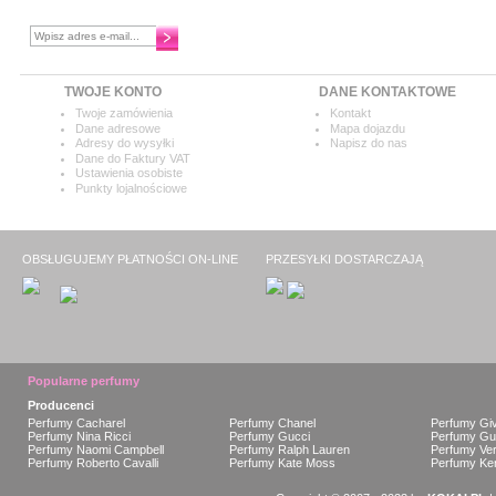
Chcesz otrzymywać najnowsze
informacje?
TWOJE KONTO
DANE KONTAKTOWE
Twoje zamówienia
Kontakt
Dane adresowe
Mapa dojazdu
Adresy do wysyłki
Napisz do nas
Dane do Faktury VAT
Ustawienia osobiste
Punkty lojalnościowe
OBSŁUGUJEMY PŁATNOŚCI ON-LINE
PRZESYŁKI DOSTARCZAJĄ
Popularne perfumy
Producenci
Perfumy Cacharel
Perfumy Chanel
Perfumy Gi
Perfumy Nina Ricci
Perfumy Gucci
Perfumy Gue
Perfumy Naomi Campbell
Perfumy Ralph Lauren
Perfumy Ve
Perfumy Roberto Cavalli
Perfumy Kate Moss
Perfumy Ke