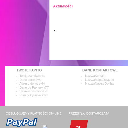
Aktualności
TWOJE KONTO
DANE KONTAKTOWE
Twoje zamówienia
NazwaKontakt
Dane adresowe
NazwaMapaDojazdu
Adresy do wysyłki
NazwaNapiszDoNas
Dane do Faktury VAT
Ustawienia osobiste
Punkty lojalnościowe
OBSŁUGUJEMY PŁATNOŚCI ON-LINE
PRZESYŁKI DOSTARCZAJĄ