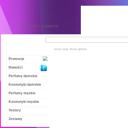
PERFUMY
I
KOSMETYKI
Jesteś tutaj:
Strona główna
Promocje
Nowości
Perfumy damskie
Kosmetyki damskie
Perfumy męskie
Kosmetyki męskie
Testery
Zestawy