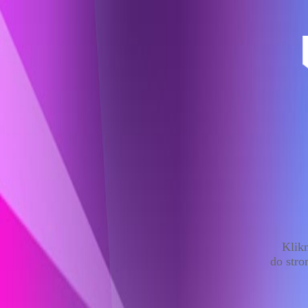
Klikn
do stro