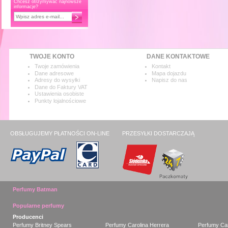
Chcesz otrzymywać najnowsze
informacje?
TWOJE KONTO
DANE KONTAKTOWE
Twoje zamówienia
Kontakt
Dane adresowe
Mapa dojazdu
Adresy do wysyłki
Napisz do nas
Dane do Faktury VAT
Ustawienia osobiste
Punkty lojalnościowe
OBSŁUGUJEMY PŁATNOŚCI ON-LINE
PRZESYŁKI DOSTARCZAJĄ
Perfumy Batman
Popularne perfumy
Producenci
Perfumy Britney Spears
Perfumy Carolina Herrera
Perfumy Car