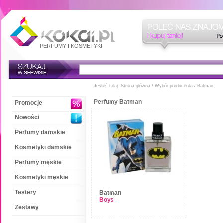
PERFUMY
I
KOSMETYKI
Jesteś tutaj:
Strona główna
/
Wybór producenta
/ Batman
Perfumy Batman
Promocje
Nowości
Perfumy damskie
Kosmetyki damskie
Perfumy męskie
Kosmetyki męskie
Testery
Batman
Boys
Zestawy